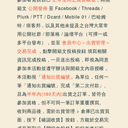
箱文
公開發佈
至 Facebook / Threads /
Plurk / PTT / Dcard / Mobile 01 / 巴哈姆
特 / 痞客邦，以及其他未提及之台灣大眾常
用公開社群 / 部落格 / 論壇平台（可擇一或
多平台發布），並至
會員中心＞出貨管理＞
交易完成
，點擊開箱文投稿按鈕 填寫相關
資訊完成投稿，一旦送出投稿，即視為同意
參加本活動並遵守辦法與開箱文內容授權 。
本活動視「
通知出貨編號
」為單位，任何一
筆「通知出貨編號」完成「第二次付款」、
且為
半年內(180天內)
出貨之訂單，皆符合
參加資格，但不可同一筆訂單重覆撰寫。
收到商品後，需於出貨管理 > 倉庫已出貨頁
面，按下【確認收貨】按鈕，方能於交易完