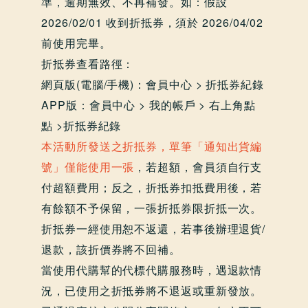
準，逾期無效、不再補發。如：假設
2026/02/01 收到折抵券，須於 2026/04/02
前使用完畢。
折抵券查看路徑：
網頁版(電腦/手機)：會員中心 > 折抵券紀錄
APP版：會員中心 > 我的帳戶 > 右上角點
點 >折抵券紀錄
本活動所發送之折抵券，單筆「通知出貨編
號」僅能使用一張
，若超額，會員須自行支
付超額費用；反之，折抵券扣抵費用後，若
有餘額不予保留，一張折抵券限折抵一次。
折抵券一經使用恕不返還，若事後辦理退貨/
退款，該折價券將不回補。
當使用代購幫的代標代購服務時，遇退款情
況，已使用之折抵券將不退返或重新發放。