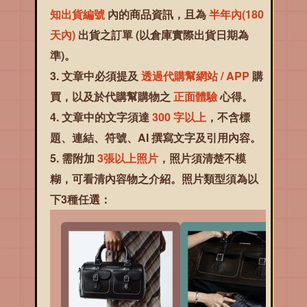
知出貨編號
內的商品資訊，且為
半年內(180
天內)
出貨之訂單 (以倉庫實際出貨日期為
準)。
文章中必須提及
透過代購幫網站 / APP
購
買，以及於代購幫購物之
正面體驗
心得。
文章中的文字須達
300 字以上
，不含標
題、連結、符號、AI 撰寫文字及引用內容。
需附加
3張以上照片
，照片須清楚不模
糊，可看清內容物之介紹。照片類型須為以
下3種任選：