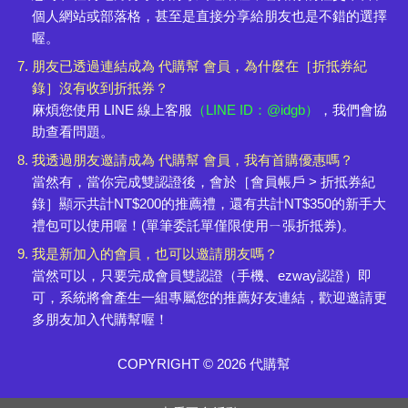
個人網站或部落格，甚至是直接分享給朋友也是不錯的選擇
喔。
朋友已透過連結成為 代購幫 會員，為什麼在［折抵券紀
錄］沒有收到折抵券？
麻煩您使用 LINE 線上客服
（LINE ID：@idgb）
，我們會協
助查看問題。
我透過朋友邀請成為 代購幫 會員，我有首購優惠嗎？
當然有，當你完成雙認證後，會於［會員帳戶 > 折抵券紀
錄］顯示共計NT$200的推薦禮，還有共計NT$350的新手大
禮包可以使用喔！(單筆委託單僅限使用ㄧ張折抵券)。
我是新加入的會員，也可以邀請朋友嗎？
當然可以，只要完成會員雙認證（手機、ezway認證）即
可，系統將會產生一組專屬您的推薦好友連結，歡迎邀請更
多朋友加入代購幫喔！
COPYRIGHT © 2026 代購幫
日本免服務費
新朋友送$350
海運最低價
開箱領$300