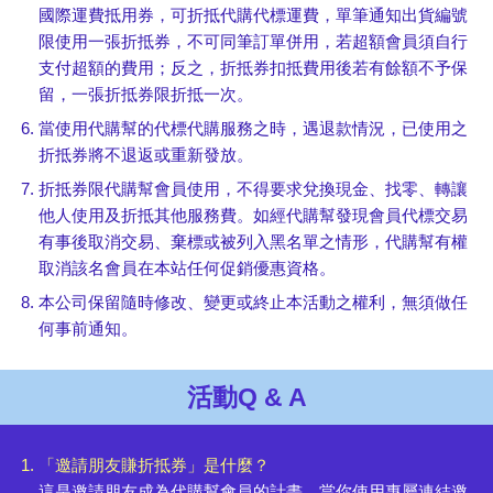
國際運費抵用券，可折抵代購代標運費，單筆通知出貨編號
限使用一張折抵券，不可同筆訂單併用，若超額會員須自行
支付超額的費用；反之，折抵券扣抵費用後若有餘額不予保
留，一張折抵券限折抵一次。
當使用代購幫的代標代購服務之時，遇退款情況，已使用之
折抵券將不退返或重新發放。
折抵券限代購幫會員使用，不得要求兌換現金、找零、轉讓
他人使用及折抵其他服務費。如經代購幫發現會員代標交易
有事後取消交易、棄標或被列入黑名單之情形，代購幫有權
取消該名會員在本站任何促銷優惠資格。
本公司保留隨時修改、變更或終止本活動之權利，無須做任
何事前通知。
活動Q & A
「邀請朋友賺折抵券」是什麼？
這是邀請朋友成為代購幫會員的計畫。當你使用專屬連結邀