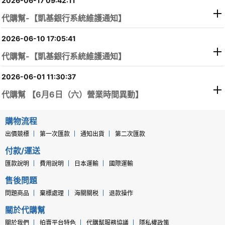
2026-06-17 09:42:11
代購幫-【凱基銀行系統維護通知】
2026-06-10 17:05:41
公告日期:
代購幫-【凱基銀行系統維護通知】
公告類型:
2026-06-01 11:30:37
代購幫 【6月6日（六）營業時間異動】
購物流程
出價競標
第一次匯款
通知出貨
第二次匯款
付款/運送
匯款說明
費用說明
日本運輸
國際運輸
售後問題
問題商品
棄標處理
海關關税
退款操作
關於代購幫
關於我們
拍賣平台特色
代購幫服務協議
隱私權政策