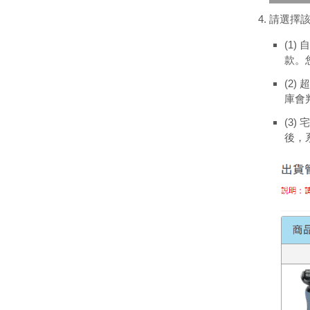
請選擇該
(1
款。
(2
庫會
(3
後，