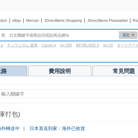
ction
eBay
Mercari
JDirectItems Shopping
JDirectItems Fleamarket
Ra
原文
原文
 a
チュウニズム 筐体
Canon g
ixy 200
BEYBLADE X
ixy 10
オートアー
翻譯
3区
上路
費用說明
常見問題
庫打包)
海外轉送中
|
日本直送到家：海外已收貨