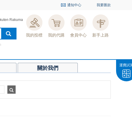
通知中心
我要匯款
kuten Rakuma
我的投標
我的代購
會員中心
新手上路
ト
運費試
關於我們