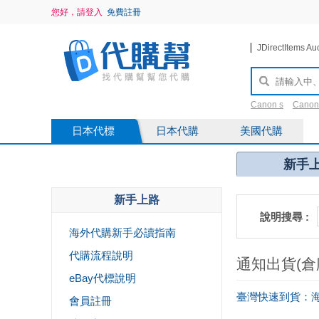
您好，請登入
免費註冊
JDirectItems Au
Canon s
Canon
saint Laurent
2
日本代標
日本代購
美國代購
新手
新手上路
說明搜尋 :
海外代購新手必讀指南
代購流程說明
通知出貨(倉
eBay代標說明
臺灣快速到貨：
會員註冊