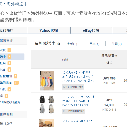
貨：海外轉送中
心 > 出貨管理 > 海外轉送中 頁面，可以查看所有存放於代購幫
請點擊[通知轉送]。