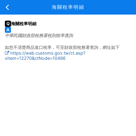
新手上路
海關稅率明細
海關稅率明細
中華民國財政部稅務署稅則稅率查詢
新手上路
費用說明
常見問題
關於我們
如您不清楚商品進口稅率，可至財政部稅務署查詢，網址如下
日本代標/代購常見問題
https://web.customs.gov.tw/ct.asp?
xItem=12270&ctNode=10496
美國代購常見問題
商品棄標與退貨
問與答服務說明
問與答與議價規則
日本賣家發貨寄送