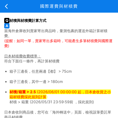
新手上路
國際運費與材積費
材積與材積費計算方式
當海外倉庫收到賣家寄出商品時，量測包裹的運送外箱計算材積
新手上路
費用說明
常見問題
關於我們
費。
(提醒：如同一單，賣家寄出多箱時，可能產生多筆材積費與國際運
付款方式
費)
日本代標費用說明
日本材積費收費標準：
符合下面任一條件，再計算材積費
日本代購費用說明
箱子三邊長，任意兩邊【都】 > 75cm
日本代購包裝說明
箱子三邊長，其中一邊 > 180cm
材積/箱重 > 2.5
(2026/06/01 00:00:00 起，日本倉收貨之小
美國代購費用說明
箱材積費採此規則計算
)
材積 > 箱重 (2026/05/31 23:59:59前 ，採此規則)
美國代購包裝說明
日本倉收到商品後，您可在「海外轉送中」頁面，檢視該筆委託單
商品材積費。