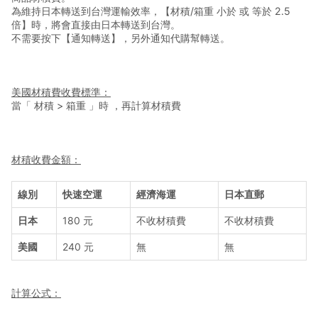
商品特殊案件費用
為維持日本轉送到台灣運輸效率，【材積/箱重 小於 或 等於 2.5
倍】時，將會直接由日本轉送到台灣。
台北倉儲費用說明
不需要按下【通知轉送】，另外通知代購幫轉送。
國際運費與材積費
美國材積費收費標準：
宅配服務說明
當「 材積 > 箱重 」時 ，再計算材積費
7-11超商取貨說明
材積收費金額：
全家便利商店取貨說明
線別
快速空運
經濟海運
日本直郵
運輸投保說明
日本
180 元
不收材積費
不收材積費
異動處理費
美國
240 元
無
無
計算公式：
首頁
會員中心
通知中心
購物車
新手上路