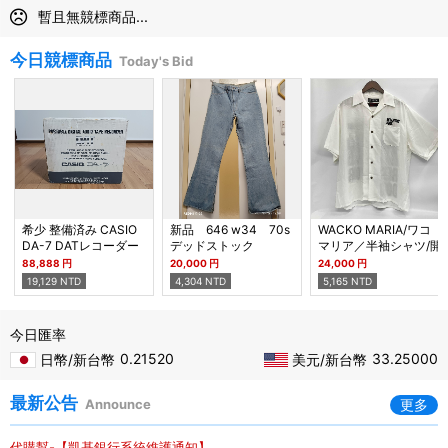
暫且無競標商品...
今日競標商品
Today's Bid
希少 整備済み CASIO
新品 646 w34 70s
WACKO MARIA/ワコ
DA-7 DATレコーダー
デッドストック
マリア／半袖シャツ/開
カシオ オーディオ機器
襟シャツ／ホワイ
88,888 円
20,000 円
24,000 円
ト/guilty parties/バッ
19,129 NTD
4,304 NTD
5,165 NTD
クプリント／サイズM
今日匯率
0.21520
33.25000
日幣/新台幣
美元/新台幣
最新公告
Announce
更多
代購幫-【凱基銀行系統維護通知】