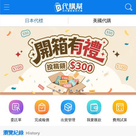
日本代標
美國代購
委託單
完成報價
出貨管理
我要匯款
費用試算
瀏覽紀錄
History