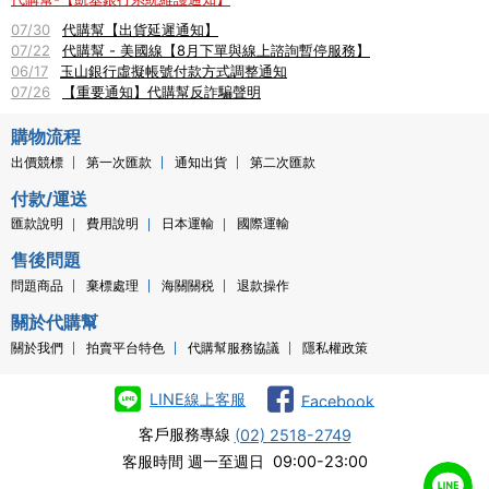
07/30
代購幫【出貨延遲通知】
07/22
代購幫 - 美國線【8月下單與線上諮詢暫停服務】
06/17
玉山銀行虛擬帳號付款方式調整通知
07/26
【重要通知】代購幫反詐騙聲明
購物流程
出價競標
第一次匯款
通知出貨
第二次匯款
付款/運送
匯款說明
費用說明
日本運輸
國際運輸
售後問題
問題商品
棄標處理
海關關税
退款操作
關於代購幫
關於我們
拍賣平台特色
代購幫服務協議
隱私權政策
LINE線上客服
Facebook
客戶服務專線
(02) 2518-2749
客服時間 週一至週日 09:00-23:00