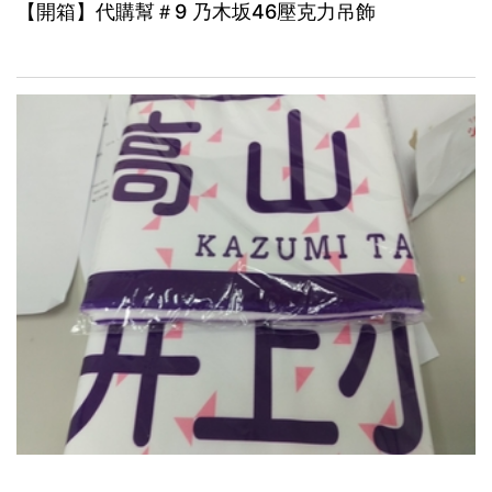
【開箱】代購幫＃9 乃木坂46壓克力吊飾