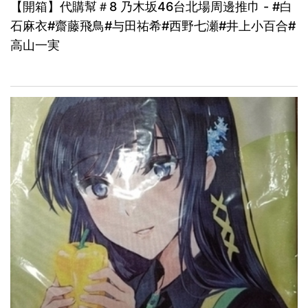
【開箱】代購幫＃8 乃木坂46台北場周邊推巾 - #白
石麻衣#齋藤飛鳥#与田祐希#西野七瀬#井上小百合#
高山一実