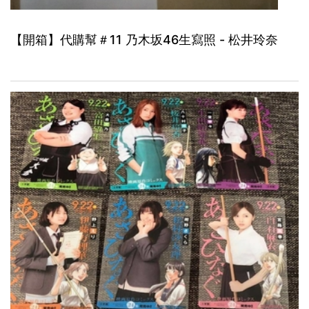
【開箱】代購幫＃11 乃木坂46生寫照 - 松井玲奈