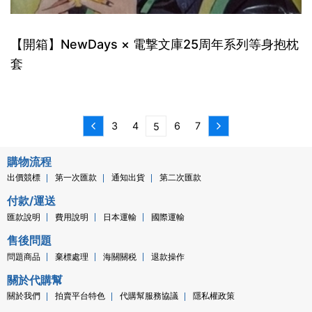
【開箱】NewDays × 電撃文庫25周年系列等身抱枕
套
3
4
6
7
5
購物流程
出價競標
第一次匯款
通知出貨
第二次匯款
付款/運送
匯款說明
費用說明
日本運輸
國際運輸
售後問題
問題商品
棄標處理
海關關税
退款操作
關於代購幫
關於我們
拍賣平台特色
代購幫服務協議
隱私權政策