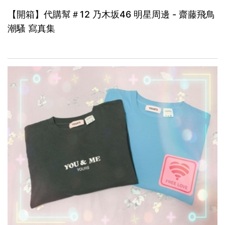
【開箱】代購幫＃12 乃木坂46 明星周邊 - 齋藤飛鳥
潮騷 寫真集