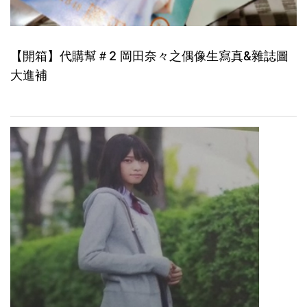
【開箱】代購幫＃2 岡田奈々之偶像生寫真&雜誌圖
大進補