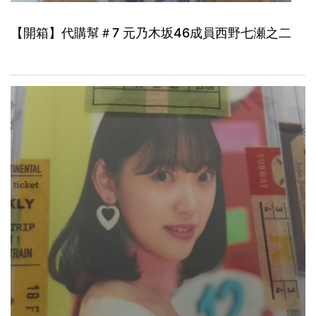
【開箱】代購幫＃7 元乃木坂46成員西野七瀬之二