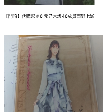
【開箱】代購幫＃6 元乃木坂46成員西野七瀬