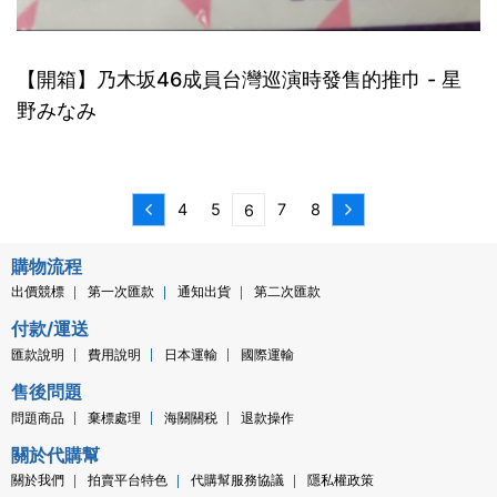
【開箱】乃木坂46成員台灣巡演時發售的推巾 - 星
野みなみ
4
5
7
8
6
購物流程
出價競標
第一次匯款
通知出貨
第二次匯款
付款/運送
匯款說明
費用說明
日本運輸
國際運輸
售後問題
問題商品
棄標處理
海關關税
退款操作
關於代購幫
關於我們
拍賣平台特色
代購幫服務協議
隱私權政策