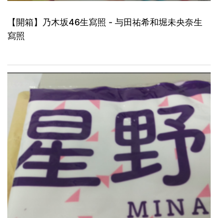
【開箱】乃木坂46生寫照 - 与田祐希和堀未央奈生
寫照