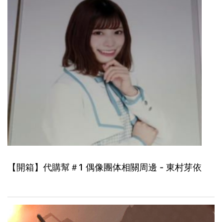
【開箱】代購幫＃1 偶像團体相關周邊 - 東村芽依