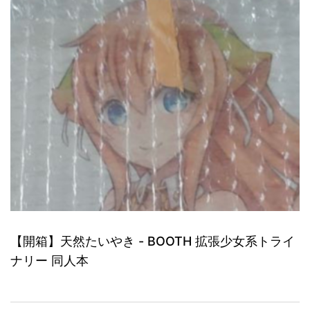
【開箱】天然たいやき - BOOTH 拡張少女系トライ
ナリー 同人本