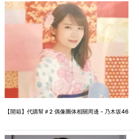
【開箱】代購幫＃2 偶像團体相關周邊 - 乃木坂46