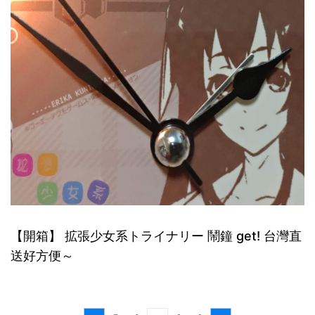
【開箱】 拡張少女系トライナリー 鬧鐘 get! 台灣直
送好方便～