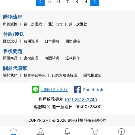
5
6
8
9
7
購物流程
出價競標
第一次匯款
通知出貨
第二次匯款
付款/運送
匯款說明
費用說明
日本運輸
國際運輸
售後問題
問題商品
棄標處理
海關關税
退款操作
關於代購幫
關於我們
拍賣平台特色
代購幫服務協議
隱私權政策
LINE線上客服
Facebook
客戶服務專線
(02) 2518-2749
客服時間 週一至週日 09:00-23:00
COPYRIGHT © 2026 網訊科技股份有限公司