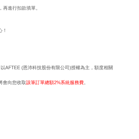
，再進行扣款填單。
心！
，以AFTEE (恩沛科技股份有限公司)授權為主，額度相關
系統將會向您收取
該筆訂單總額2%系統服務費
。