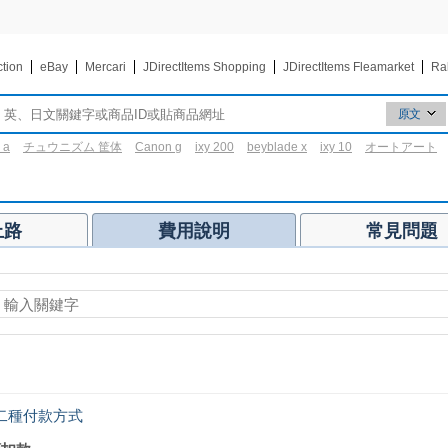
ction
eBay
Mercari
JDirectItems Shopping
JDirectItems Fleamarket
Ra
原文
原文
 a
チュウニズム 筐体
Canon g
ixy 200
beyblade x
ixy 10
オートアート
翻譯
3区
上路
費用說明
常見問題
二種付款方式