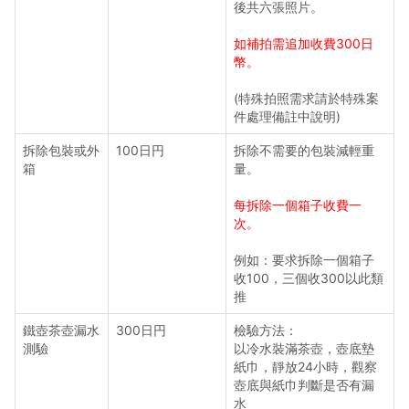
商品特殊案件費用
後共六張照片。
如補拍需追加收費300日
台北倉儲費用說明
幣。
國際運費與材積費
(特殊拍照需求請於特殊案
件處理備註中說明)
宅配服務說明
拆除包裝或外
100日円
拆除不需要的包裝減輕重
箱
量。
7-11超商取貨說明
每拆除一個箱子收費一
全家便利商店取貨說明
次。
例如：要求拆除一個箱子
運輸投保說明
收100，三個收300以此類
推
異動處理費
鐵壺茶壺漏水
300日円
檢驗方法：
測驗
以冷水裝滿茶壺，壺底墊
紙巾，靜放24小時，觀察
壺底與紙巾判斷是否有漏
首頁
會員中心
通知中心
購物車
新手上路
水