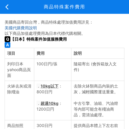
新手上路
商品特殊案件費用
美國商品寄回台灣，商品特殊處理加值費用詳見：
美國代購費用說明
以下商品加值處理費用為日本代標代購相關。
新手上路
費用說明
常見問題
關於我們
【日本】特殊案件加值服務費用
付款方式
項目
費用
說明
日本代標費用說明
列印日本
100日円/張
隨箱寄出 (會拆箱放入文
yahoo商品頁
件)
日本代購費用說明
面
火缽去灰或清
．
10kg以下
：
去除火缽類商品內裝的土
日本代購包裝說明
除殘油
800日円
灰，減輕國際運送重量。
美國代購費用說明
．
超過10kg
：
中古引擎、油箱、汽油燈
1200日円
等內部可能含有殘油商
品，需清油處理。
美國代購包裝說明
商品拍照
300日円
提供商品本體上下左右前