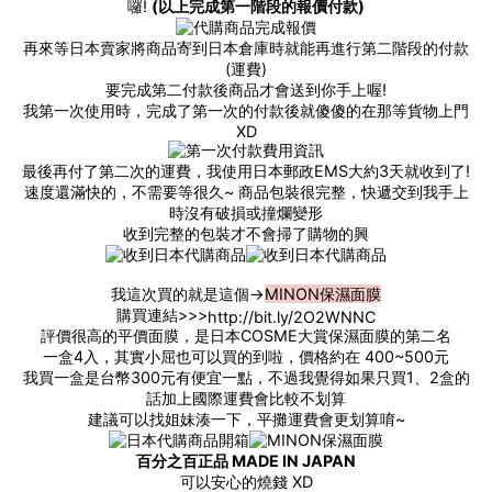
囉!
(以上完成第一階段的報價付款)
再來等日本賣家將商品寄到日本倉庫時就能再進行第二階段的付款
(運費)
要完成第二付款後商品才會送到你手上喔!
我第一次使用時，完成了第一次的付款後就傻傻的在那等貨物上門
XD
最後再付了第二次的運費，我使用日本郵政EMS大約3天就收到了!
速度還滿快的，不需要等很久~ 商品包裝很完整，快遞交到我手上
時沒有破損或撞爛變形
收到完整的包裝才不會掃了購物的興
我這次買的就是這個→
MINON保濕面膜
購買連結>>>
http://bit.ly/2O2WNNC
評價很高的平價面膜，是日本COSME大賞保濕面膜的第二名
一盒4入，其實小屈也可以買的到啦，價格約在 400~500元
我買一盒是台幣300元有便宜一點，不過我覺得如果只買1、2盒的
話加上國際運費會比較不划算
建議可以找姐妹湊一下，平攤運費會更划算唷~
百分之百正品 MADE IN JAPAN
可以安心的燒錢 XD