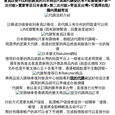
會員註冊>找到欲購買的日本商品>填寫代購委託單>客服報價>第一
次付款>賣家寄至日本倉庫>第二次付款>寄送至台灣>可選擇自取/
國內黑貓寄送
註冊成功後會收到會員註冊信，若代購上有任何的問題還可以用
LINE聯繫客服 (我有跟聯繫過，回覆速度超快!)
日本購物網站只要有購物車，都能請代購幫代購喔~
我選擇的是樂天代購，挑選好想要的商品然後就能進行第一次的報
價
搜尋好你要的商品就跟台灣的拍賣平台上一樣會出現多間賣家，我
通常會再進去逛逛賣家商店評價及商品內容 (就是比價啦 XD)
另外也需不要太擔心五十音看不懂，通通都能點選中文翻譯喔~
將商品加入購物車後到會員中心就能看到
我的代購
確認好你這次要
購買的商品就可以準備送出報價囉
「代購幫」會以當天訂購的匯率換算台幣，直接進行台幣付款
付款方式需要先帳戶儲值， 點選帳戶儲值會提供一組國泰「虛擬」
帳號 ，直接將金額轉帳進去就可以了
剛好有國泰帳戶的就可以省下手續費，完成報價後就可以直接付款