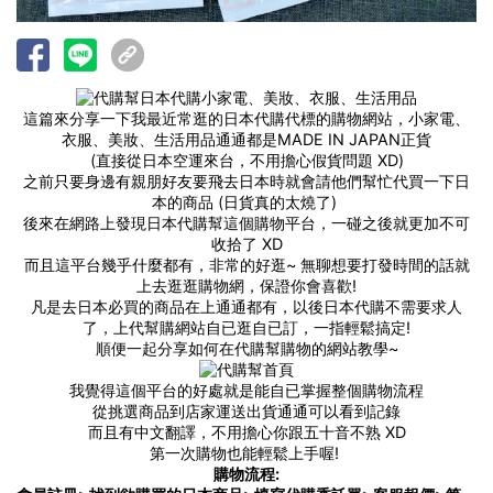
這篇來分享一下我最近常逛的日本代購代標的購物網站，小家電、
衣服、美妝、生活用品通通都是MADE IN JAPAN正貨
(直接從日本空運來台，不用擔心假貨問題 XD)
之前只要身邊有親朋好友要飛去日本時就會請他們幫忙代買一下日
本的商品 (日貨真的太燒了)
後來在網路上發現日本代購幫這個購物平台，一碰之後就更加不可
收拾了 XD
而且這平台幾乎什麼都有，非常的好逛~ 無聊想要打發時間的話就
上去逛逛購物網，保證你會喜歡!
凡是去日本必買的商品在上通通都有，以後日本代購不需要求人
了，上代幫購網站自已逛自已訂，一指輕鬆搞定!
順便一起分享如何在代購幫購物的網站教學~
我覺得這個平台的好處就是能自已掌握整個購物流程
從挑選商品到店家運送出貨通通可以看到記錄
而且有中文翻譯，不用擔心你跟五十音不熟 XD
第一次購物也能輕鬆上手喔!
購物流程: