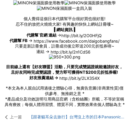
個人覺得這個日本代購幫平台很好買也很好逛!
忍不住的放把火燒燒大家! 有興趣的快快上網站註冊嘍~
‖ 網站資訊 ‖
代購幫 官網 連結
->
http://bit.ly/2O0HFjQ
代購幫 FB
->
https://www.facebook.com/daigobangfans/
只要是新註冊會員，註冊成功後立即送200元折抵券唷~
連結 ->
http://bit.ly/2n1CdS6
目前線上還有【好友聯盟】活動，只要完成雙認證就能邀請好友，
且好友同時完成雙認證，雙方即可獲得NT$200元折抵券喔!
好友推薦連結 ->
http://bit.ly/2LX3S4X
*本文為本人親自試用過後之體驗心得，無廣告意圖(非商業性質)僅
供參考、無推銷之意 *
*產品成分及功效說明引用商品官網（含粉絲團）所載，不等於宣稱
具有療效；每個人體用習慣、體質不同，實際效果依個人體驗為主 *
上一篇
【跟著貓耳朵去旅行】台灣沒上市的日本Panasonic男仕美體機或價差差很大的，代購幫都可以買的到