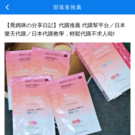
部落客推薦
【喬媽咪の分享日記】代購推薦 代購幫平台／日本
樂天代購／日本代購教學，輕鬆代購不求人啦!