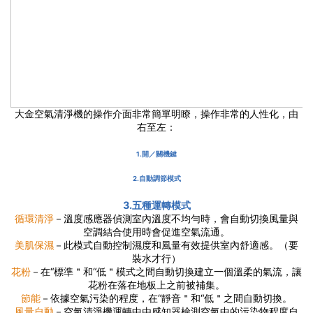
大金空氣清淨機的操作介面非常簡單明瞭，操作非常的人性化，由
右至左：
1.開／關機鍵
2.自動調節模式
3.五種運轉模式
循環清淨
－溫度感應器偵測室內溫度不均勻時，會自動切換風量與
空調結合使用時會促進空氣流通。
美肌保濕
－此模式自動控制濕度和風量有效提供室內舒適感。（要
裝水才行）
花粉
－在“標準＂和“低＂模式之間自動切換建立一個溫柔的氣流，讓
花粉在落在地板上之前被補集。
節能
－依據空氣污染的程度，在“靜音＂和“低＂之間自動切換。
風量自動
－空氣清淨機運轉中由感知器檢測空氣中的污染物程度自