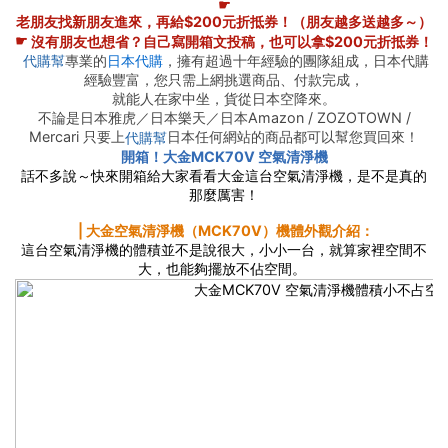
☛
老朋友找新朋友進來，再給$200元折抵券！（朋友越多送越多～）
☛
沒有朋友也想省？自己寫開箱文投稿，也可以拿$200元折抵券！
專業的
日本代購
，擁有超過十年經驗的團隊組成，日本代購
代購幫
經驗豐富，您只需上網挑選商品、付款完成，
就能人在家中坐，貨從日本空降來。
不論是日本雅虎／日本樂天／日本Amazon / ZOZOTOWN /
Mercari 只要上
日本任何網站的商品都可以幫您買回來！
代購幫
開箱！大金MCK70V 空氣清淨機
話不多說～快來開箱給大家看看大金這台空氣清淨機，是不是真的
那麼厲害！
⎪大金空氣清淨機（MCK70V）機體外觀介紹：
這台空氣清淨機的體積並不是說很大，小小一台，就算家裡空間不
大，也能夠擺放不佔空間。