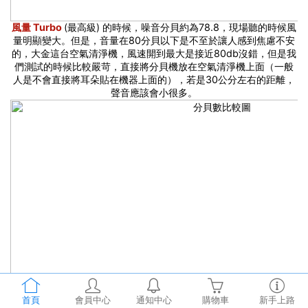
風量 Turbo
(最高級) 的時候，噪音分貝約為78.8，現場聽的時候風
量明顯變大。但是，音量在80分貝以下是不至於讓人感到焦慮不安
的，大金這台空氣清淨機，風速開到最大是接近80db沒錯，但是我
們測試的時候比較嚴苛，直接將分貝機放在空氣清淨機上面（一般
人是不會直接將耳朵貼在機器上面的），若是30公分左右的距離，
聲音應該會小很多。
首頁
會員中心
通知中心
購物車
新手上路