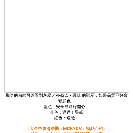
機身的前端可以看到灰塵／PM2.5 / 異味 的顯示，如果品質不好會
變顏色。
藍色：安全舒適好開心。
黃色：逼逼！警戒
紅色：危險！
⎪大金空氣清淨機（MCK70V）特點介紹：