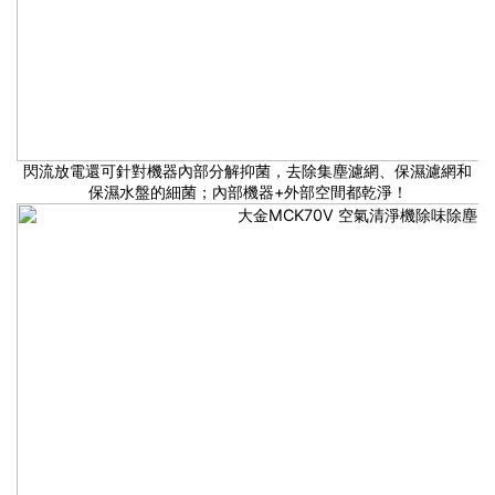
閃流放電還可針對機器內部分解抑菌，去除集塵濾網、保濕濾網和
保濕水盤的細菌；內部機器+外部空間都乾淨！