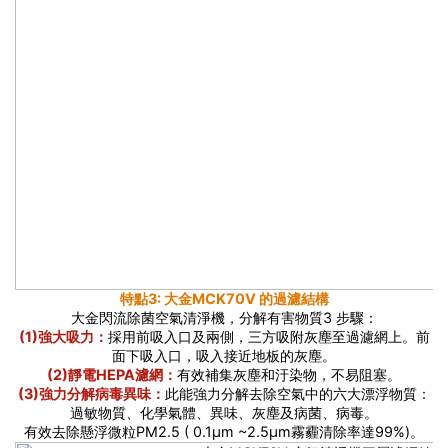
特點3: 大金MCK70V 的過濾結構
大金閃流除菌空氣清淨機，分解有害物質3 步驟：
(1)強大吸力：
採用前吸入口及兩側，三方吸附灰塵至過濾網上。前
面下吸入口，吸入接近地板的灰塵。
(2)靜電HEPA濾網：
有效補集灰塵和汙染物，不易阻塞。
(3)強力分解病毒異味：
此能強力分解去除空氣中的六大漂浮物質：
過敏物質、化學氣體、異味、灰塵及病菌、病毒。
有效去除懸浮微粒PM2.5 ( 0.1μm ~2.5μm霧霾清除率達99%)。