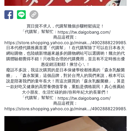
買日貨不求人，代購幫幾個步驟輕鬆搞定！
「代購幫」幫幫忙：
https://tw.daigobang.com/
商品這裡買：
https://store.shopping.yahoo.co.jp/minak…/4902888229985.h
日本代標代購推薦首選「代購幫」！在代購幫除了可以在日本各大
網站購物，也陸續新增越來越多的購物網站可以選購喲！幾次的代
購體驗都覺得不錯！只收取合理的代購費用，並且有不定時推出優
惠促銷活動耶！揪甘心ㄟ！
廢話不多說，我這次購買的是日本保健學校都推薦的「森永乳酸菌
糖」，「森永製菓」這個品牌，對於台灣人的我們來說，根本可以
說是陪著我們的童年長大！而這次購買的「森永乳酸菌糖」，算是
一款好吃又健康的高營養價值零食，重點是價格親民！真心推薦給
大小朋友、生活忙碌的妳/你和年紀大的長輩們！
「代購幫」幫幫忙：
https://tw.daigobang.com/
商品這裡買：
https://store.shopping.yahoo.co.jp/minak…/4902888229985.h