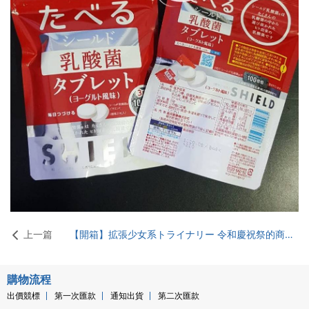
上一篇
【開箱】拡張少女系トライナリー 令和慶祝祭的商品& 福袋
購物流程
出價競標
第一次匯款
通知出貨
第二次匯款