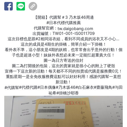
【開箱】代購幫＃3 乃木坂46周邊
#日本代標代購推薦
代購幫官網：
tw.daigobang.com
出貨編號：TW01-001-IS0011709
這次目標也是跟#2相同浴衣組，看到不同成員的浴衣又不小心…
這次的成員是4期生的掛橋，簡單介紹一下掛橋！
看外表不準，這小朋友是4期的妖精，也常常會出乎意外的行動！個
子也是超迷小型！妹妹外表想必未來一定能扛超重責大任！
圖一為日方寄送的信封
圖二為打開後的包裝，這次的賣家就是很小心的附上了硬殼
宣傳一下這次新的活動！每天都不不同的拍賣或代購是服務費0元！
重點星期一是全免收服務費這點可以好好利用！感謝代購幫一直想
新活動！
#代標代購#日本偶像#乃木坂46#白石麻衣#齋藤飛鳥#与田
#代購幫
祐希#掛橋沙耶香