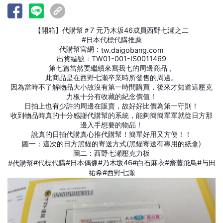
【開箱】代購幫＃7 元乃木坂46成員西野七瀬之二
#日本代標代購推薦
代購幫官網：
tw.daigobang.com
出貨編號：TW01-001-IS0011469
第七篇當然要繼續來寫我七的周邊商品，
此商品是在西野七瀬卒業時所發售的周邊。
因為當時不了解物品大小故沒有第一時間購買，後來才知道這壓克
力板十分有收藏的紀念價值！
日拍上也有少許的周邊在販賣，故好好比價為第一守則！
收到物品時真的十分感謝代購幫的系統，能夠簡簡單單就從日方那
邊入手想要的物品！
說真的日拍代購真心推代購幫！簡單好用又方便！！
圖一：這次的日方黑貓的寄送方式(黑貓寄送有專用的紙盒)
圖二：西野七瀬壓克力板
#代標代購#日本偶像#乃木坂46#白石麻衣#齋藤飛鳥#与田
#代購幫
祐希#西野七瀬