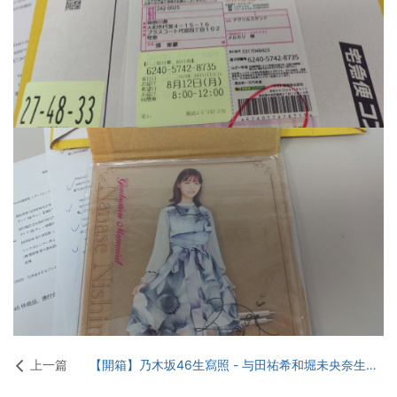
上一篇
【開箱】乃木坂46生寫照 - 与田祐希和堀未央奈生寫照