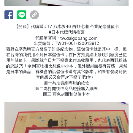
【開箱】代購幫＃17 乃木坂46 西野七瀬 卒業紀念儲值卡
#日本代標代購推薦
代購幫官網：
tw.daigobang.com
出貨編號：TW01-001-IS0013912
西野在卒業時官方發售了許多紀念物，這儲值卡就是其中一樣。但
在台灣的我們用不到日本儲值卡，在日方拍賣網上發現到額度已使
用的儲值卡，果斷就向日方下標寄來作為收藏用，也代表西野粉絲
的忠誠(?)！拿到實物後比想像中小本，但外層封面很有質感，果然
是日本的商品。有機會的話儲值卡還有其它版本，如果有發現到便
宜的想必又會再次下標了吧(笑)！
圖一為拍賣網專用的紙盒
圖二為打開後怕商品碰撞塞入紙團
圖三 藍色封面和儲值卡本