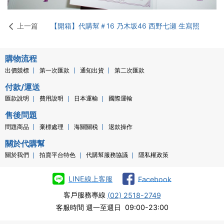
上一篇
【開箱】代購幫＃16 乃木坂46 西野七瀬 生寫照
購物流程
出價競標
第一次匯款
通知出貨
第二次匯款
付款/運送
匯款說明
費用說明
日本運輸
國際運輸
售後問題
問題商品
棄標處理
海關關税
退款操作
關於代購幫
關於我們
拍賣平台特色
代購幫服務協議
隱私權政策
LINE線上客服
Facebook
客戶服務專線
(02) 2518-2749
客服時間 週一至週日 09:00-23:00