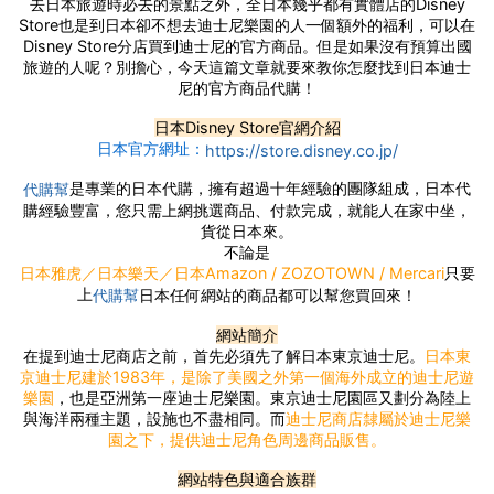
去日本旅遊時必去的景點之外，全日本幾乎都有實體店的Disney
Store也是到日本卻不想去迪士尼樂園的人一個額外的福利，可以在
Disney Store分店買到迪士尼的官方商品。但是如果沒有預算出國
旅遊的人呢？別擔心，今天這篇文章就要來教你怎麼找到日本迪士
尼的官方商品代購！
日本Disney Store官網介紹
日本官方網址：
https://store.disney.co.jp/
是專業的日本代購，擁有超過十年經驗的團隊組成，日本代
代購幫
購經驗豐富，您只需上網挑選商品、付款完成，就能人在家中坐，
貨從日本來。
不論是
只要
日本雅虎／日本樂天／日本Amazon / ZOZOTOWN / Mercari
上
日本任何網站的商品都可以幫您買回來！
代購幫
網站簡介
在提到迪士尼商店之前，首先必須先了解日本東京迪士尼。
日本東
京迪士尼建於1983年，是除了美國之外第一個海外成立的迪士尼遊
樂園
，也是亞洲第一座迪士尼樂園。東京迪士尼園區又劃分為陸上
與海洋兩種主題，設施也不盡相同。而
迪士尼商店隸屬於迪士尼樂
園之下，提供迪士尼角色周邊商品販售。
網站特色與適合族群