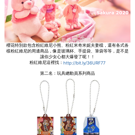
櫻花特別款包含粉紅維尼小熊、粉紅米奇米妮夫妻檔，還有各式各
樣粉紅維尼的周邊商品，像是玻璃杯、手提袋、筆袋等等，是不是
讓你少女心都大爆發了呢！！
粉紅維尼這裡找：
http://bit.ly/36URF77
第二名：玩具總動員系列商品