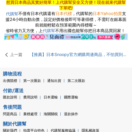
想買日本商品其實好簡單！上代購幫安全又方便！現在就來代購幫
下單吧!
不僅有日本代購還有
日本代標
，代購幫的
日本Yahoo拍賣
支
代購幫
援24小時自動出價，設定好價格後即可等著得標，不需盯在銀幕面
前就能輕鬆在預算範圍內得標喔～
省時省力又方便，上
不用出國也能幫你把日本商品買回家！
代購幫
上一篇
【推薦】日本Snoopy官方網購周邊商品，不怕買到仿冒品！官方史努比商店日本代購超easy！
購物流程
出價競標
第一次匯款
通知出貨
第二次匯款
付款/運送
匯款說明
費用說明
日本運輸
國際運輸
售後問題
問題商品
棄標處理
海關關税
退款操作
關於代購幫
關於我們
拍賣平台特色
代購幫服務協議
隱私權政策