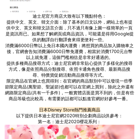
迪士尼官方商店大致有以下幾點特色：
提供中文、英文、韓文介面：除了基本的日文以外，網站上也有提
供中文、英文和韓文語言介面，只不過只有像上圖一樣簡單的一頁
是資訊而已。如果想了解網頁或商品資訊，可能還是得用Google提
供的翻譯自行翻譯會來得更便利一些。
消費滿6000日幣以上免日本國內運費：將想買的商品加入購物車之
後，官網會告知消費滿6000日幣免運費，相當於消費1700元台幣
以上就免運，這個門檻相信是非常好通過的。
提供多種商品搜尋方式：迪士尼官網非常貼心提供了多樣化的搜尋
方式，像是依照商品分類搜尋、依照卡通角色搜尋、最新商品搜
尋、特價貨促銷活動商品搜尋等方式。
限定商品在官網上也買得到：在官網的商品類別中可以發現一些季
節限定商品(萬聖節、聖誕節)也都可以在官網上買到，除此之外還有
網路限定商品(共有一千多件)，一般實體店面是買不到的，但是有些
商品等級也比較高，有需要的話都可以點進官網好好參考一番。
日本Disney Store熱門推薦商品
以下提供日本迪士尼官網2020特別企劃商品以供參考：
第一名：迪士尼2020櫻花系列：