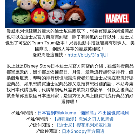
漫威系列也隸屬於龐大的迪士尼集團底下，想要買漫威的周邊商品
也可以在迪士尼官方商店買到囉！除了有帥氣的公仔以外，迪士尼
也出了可愛的Tsum Tsum版本！只要動動手指就能擁有蜘蛛人、美
國隊長、鋼鐵人等等的漫威英雄啦！
漫威周邊這裡找：
http://bit.ly/31sRjUi
以上就是Disney Store日本迪士尼官方商店的介紹，雖然熱賣商品
都蠻應景的，幾乎都是依據節日、月份、最新流行趨勢做排行，但
換個角度想，即時的排行榜也能讓消費者知道迪士尼現在都流行哪
些商品。如果想購買迪士尼商品卻又沒預算想出國的話，不妨考慮
找日本代購協助，代購幫網站只需要填寫好委託單，付款之後商品
就會幫你直接從日本送到家，是個方便又馬上能買到流行商品的好
選擇喔！
☍延伸閱讀：
日本官網Rilakkuma「懶懶熊」不出國也買得到
☍延伸閱讀：
【超強動漫】鬼滅之刃人氣周邊
☍延伸閱讀：
【迪士尼】櫻花系列米妮推薦
☍延伸閱讀：
日本Snoopy官方周邊