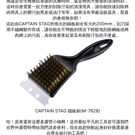
無論是營火晚會結束後的洗滌時間，還是烤肉大會後的清潔時刻，
這時你會需要一款方便的刮除汙垢的清潔用具，讓你能快速刮除烤
肉用具上的髒污如黑炭或油汙等等，如果沒有準備這個器具，那真
的會很無奈耶！
這款由CAPTAIN STAG所推出的鐵板刷全長大約200mm，刮刀採
用不鏽鋼製作而成，讓你能在不彎曲的情況下輕鬆地刮除鋼板或烤
肉網上的污垢，為你改善拿起菜瓜布刷除汙垢的不便處。
CAPTAIN STAG 鐵板刷(M-7628)
哇！原來還有這麼多露營小物啊！這些看似平凡的工具皆可讓我們
在野外露營時帶給我們諸多便利，現在就趕快動起身好好挑選最適
合帶去旅行的工具吧！