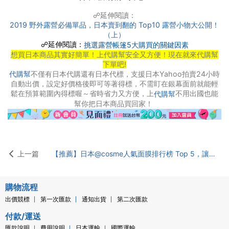
☍延伸閱讀：
2019 野外露營必備單品，日本賣到翻的 Top10 露營小物大公開！
（上）
☍延伸閱讀：
挑選露營帳篷5大購買的關鍵因素
想買日本商品其實好簡單！上代購幫安全又方便！現在就來代購幫
下單吧!
不僅有日本代購還有日本代標，支援日本Yahoo拍賣24小時
代購幫
自動出價，設定好價格後即可等著得標，不需盯在銀幕面前就能輕
鬆在預算範圍內得標喔～省時省力又方便，上
不用出國也能
代購幫
幫你把日本商品買回家！
上一篇
【推薦】日本@cosme人氣面膜排行榜 Top 5，讓你跟著日本人一起變美！
購物流程
出價競標
第一次匯款
通知出貨
第二次匯款
付款/運送
匯款說明
費用說明
日本運輸
國際運輸