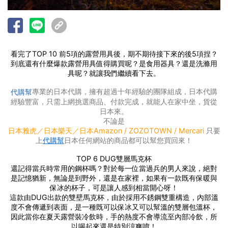
看完了TOP 10 前5項的露營用具後，期不期待接下來的後5項捏？
到底還有什麼爆款露營用具值得購買呢？是食用器具？還是洗滌用
具呢？就讓我們繼續看下去。
專業的日本代購，擁有超過十年經驗的團隊組成，日本代購
代購幫
經驗豐富，只需上網挑選商品、付款完成，就能人在家中坐，貨從
日本來。
不論是
只要
日本雅虎／日本樂天／日本Amazon / ZOZOTOWN / Mercari
上
代購幫
日本任何網站的商品都可以幫您買回來！
TOP 6 DUG雙層馬克杯
還記得當兵時常用的鋼杯嗎？對於每一位當過兵的男人來說，絕對
是記憶猶新，無論是到野外，還是在家裡，如果有一款既有保暖與
保冰的杯子，可是讓人感到相當開心呀！
這款由DUG出款的雙壁馬克杯，由於採用不銹鋼雙重構造，內部溫
度不會傳遞到表面，是一種既可以保冰又可以幫溫的雙層包溫杯，
因此當你在夏天露營裝冷飲時，手的熱度不會導流至內部冷飲，所
以喝起來還是特別涼爽唷！