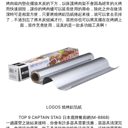
烤肉箱內墊在擺放木炭的下方，以保護烤肉架不會因為經常的火烤
而快速損毀，讓你的烤肉爐可以延長使用的壽命，除此之外在做清
潔時可是相當方便，只要將燒烤鋁箔紙捲起來後，就可以拿去丟掉
了，不過別忘了將木炭熄滅才行。當然你也可以將其擺在在烤網上
面，當作烹煮使用，這真的是一款多功能工具啊！
LOGOS 燒烤鋁箔紙
TOP 9 CAPTAIN STAG 日本鹿牌餐廚網(M-8868)
一趟露營之旅結束後時，你會有許多器具需要洗滌，當器具清潔完