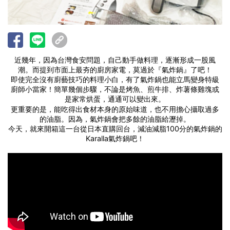
近幾年，因為台灣食安問題，自己動手做料理，逐漸形成一股風
潮。而提到市面上最夯的廚房家電，莫過於『氣炸鍋』了吧！
即使完全沒有廚藝技巧的料理小白，有了氣炸鍋也能立馬變身特級
廚師小當家！簡單幾個步驟，不論是烤魚、煎牛排、炸薯條雞塊或
是家常烘蛋，通通可以變出來。
更重要的是，能吃得出食材本身的原始味道，也不用擔心攝取過多
的油脂。因為，氣炸鍋會把多餘的油脂給瀝掉。
今天，就來開箱這一台從日本直購回台，減油減脂100分的氣炸鍋的
Karalla氣炸鍋吧！