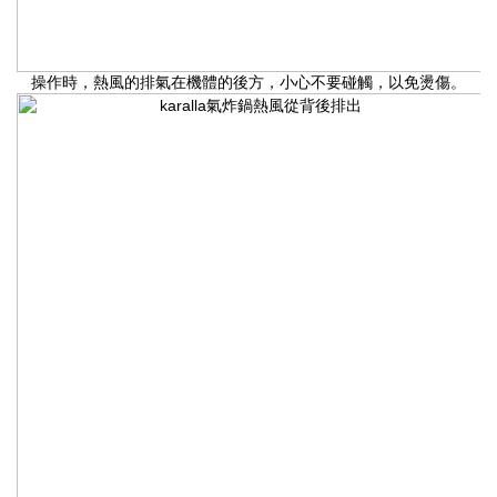
操作時，熱風的排氣在機體的後方，小心不要碰觸，以免燙傷。