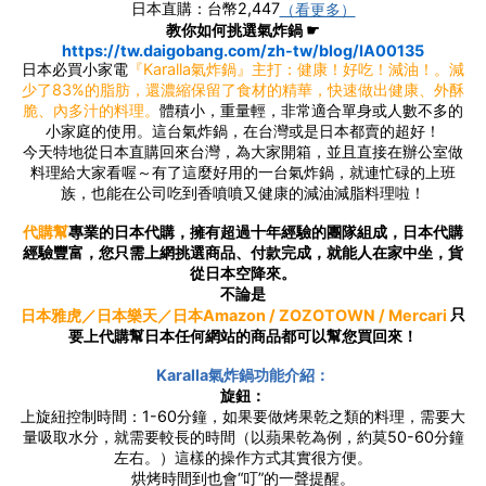
日本直購：台幣2,447
（看更多）
教你如何挑選氣炸鍋 ☛
https://tw.daigobang.com/zh-tw/blog/IA00135
日本必買小家電
『Karalla氣炸鍋』主打：健康！好吃！減油！。減
少了83%的脂肪，還濃縮保留了食材的精華，快速做出健康、外酥
脆、內多汁的料理。
體積小，重量輕，非常適合單身或人數不多的
小家庭的使用。這台氣炸鍋，在台灣或是日本都賣的超好！
今天特地從日本直購回來台灣，為大家開箱，並且直接在辦公室做
料理給大家看喔～有了這麼好用的一台氣炸鍋，就連忙碌的上班
族，也能在公司吃到香噴噴又健康的減油減脂料理啦！
專業的日本代購，擁有超過十年經驗的團隊組成，日本代購
代購幫
經驗豐富，您只需上網挑選商品、付款完成，就能人在家中坐，貨
從日本空降來。
不論是
只
日本雅虎／日本樂天／日本Amazon / ZOZOTOWN / Mercari
要上代購幫日本任何網站的商品都可以幫您買回來！
Karalla氣炸鍋功能介紹：
旋鈕：
上旋紐控制時間：1-60分鐘，如果要做烤果乾之類的料理，需要大
量吸取水分，就需要較長的時間（以蘋果乾為例，約莫50-60分鐘
左右。）這樣的操作方式其實很方便。
烘烤時間到也會“叮”的一聲提醒。