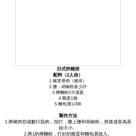
日式炸豬排
配料（2人份）
1.豬里脊肉（豬排）
2.鹽，胡椒粉各少許
3.稀麵粉3大湯匙
4.雞蛋1個
5.麵包屑1/2杯
製作方法
1.將豬肉切成數行肌肉，拍打，撒上鹽和胡椒粉，然後成形為原
始大小。
2.將1的稀麵粉，打好的雞蛋和麵包屑放入。