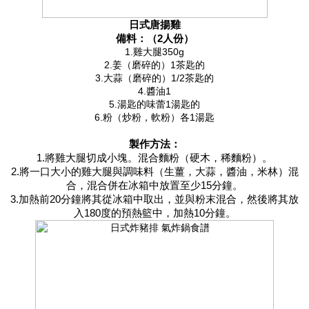
日式唐揚雞
備料：（2人份）
1.雞大腿350g
2.姜（磨碎的）1茶匙的
3.大蒜（磨碎的）1/2茶匙的
4.醬油1
5.湯匙的味蕾1湯匙的
6.粉（炒粉，軟粉）各1湯匙
製作方法：
1.將雞大腿切成小塊。混合麵粉（硬木，稀麵粉）。
2.將一口大小的雞大腿與調味料（生薑，大蒜，醬油，米林）混
合，混合併在冰箱中放置至少15分鐘。
3.加熱前20分鐘將其從冰箱中取出，並與粉末混合，然後將其放
入180度的預熱籃中，加熱10分鐘。