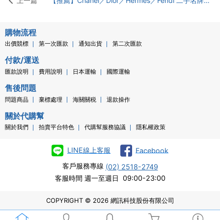
上一篇
【推薦】Chanel／Dior／Hermès／Fendi 二手名牌包款怎麼買最划算？上日本Mecari不怕買到假貨，款式最多價格最優惠
購物流程
出價競標
第一次匯款
通知出貨
第二次匯款
付款/運送
匯款說明
費用說明
日本運輸
國際運輸
售後問題
問題商品
棄標處理
海關關税
退款操作
關於代購幫
關於我們
拍賣平台特色
代購幫服務協議
隱私權政策
LINE線上客服
Facebook
客戶服務專線
(02) 2518-2749
客服時間 週一至週日 09:00-23:00
COPYRIGHT © 2026 網訊科技股份有限公司