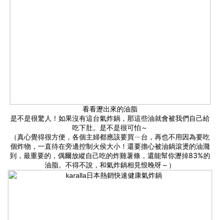
看看瀝出來的油脂
是不是很驚人！如果沒有這台氣炸鍋，那這些油就會被我們自己給
吃下肚。是不是很可怕～
（真心覺得很方便，各個主婦都應該要買ㄧ台，再也不用因為要吃
個炸物，一直待在旁邊控制火侯大小！還要擔心被油鍋滾燙的油濺
到，最重要的，偶爾放縱自己吃的炸雞薯條，還能幫你瀝掉83%的
油脂。不得不說，和氣炸鍋相見恨晚呀～）