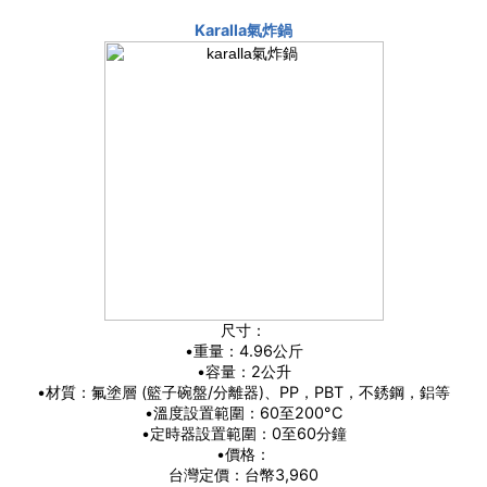
Karalla氣炸鍋
尺寸：
•重量：4.96公斤
•容量：2公升
•材質：氟塗層 (籃子碗盤/分離器)、PP，PBT，不銹鋼，鋁等
•溫度設置範圍：60至200°C
•定時器設置範圍：0至60分鐘
•價格：
台灣定價：台幣3,960