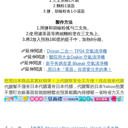
1.三文魚柳2片細
2.麵粉1湯匙
3.鹽，胡椒粉各1小湯匙
製作方法
1.用鹽和胡椒粉搖勻三文魚。
2.使用濾茶器等將細麵粉塗在三文魚上。
3.將2放入預熱180度的籃子中，加熱8分鐘。
☍延伸閱讀：
Dyson 二合一 TP04 空氣清淨機
☍延伸閱讀：
醫院用
大金Daikin 空氣清淨機
☍延伸閱讀：
新手爸媽首選 Blueair 空氣清淨機
    ☍延伸閱讀：
買日本『電器』你需要注意的事！
想買日本商品其實好簡單！上代購幫安全又方便！現在就來代購幫
不僅有日本代購還有日本代標，代購幫的日本Yahoo拍賣
代購幫
不需盯在銀幕面前就能輕鬆在預算範圍內得標喔～省時省力又方