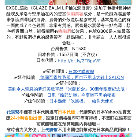
​EXCEL這款《GLAZE BALM LIP釉光潤唇膏》添加了包括4種神經
醯胺及摩洛哥堅果油在內的豐富
保濕美容
成分，是一款能為嘴唇帶
來修護潤澤感的唇膏。唇膏的外殼是以塑膠材質，基本是黑色的有
一面做成了金色鏡面，非常有質感。唇膏是水潤帶有一點光澤，顏
色輕透而自然，顯得嘴唇有
嘟嘟唇
低效果，色號GB06是人氣最高
的，有點暖調棕色的感覺帶有一點點磚紅，非常顯白
，人人都很適
合喔～
台灣售價：NT580
日本售價：1557日圓（不含稅）
日本代購：
http://bit.ly/2TBpyVF
☍延伸閱讀：
日本代購教學
☍延伸閱讀：
德國百靈脫毛器，再也不用花大錢上SALON
☍延伸閱讀：
美到令人窒息的夢幻美妝單品『米蘭粉盒』30週年限定紀念版！
☍延伸閱讀：
日系『臉部防曬』今夏曬不黑的秘密
☍延伸閱讀：
日本熱銷『吹風機』，給你天使光
不僅有日本代購還有
日本代標
，代購幫的日本Yahoo拍賣支
代購幫
援
24小時自動出價
，設定好價格後即可等著得標，不需盯在銀幕面
前就能輕鬆在預算範圍內得標喔～
省時省力又方便，上
不用出國也能幫你把日本商品買回家！
代購幫