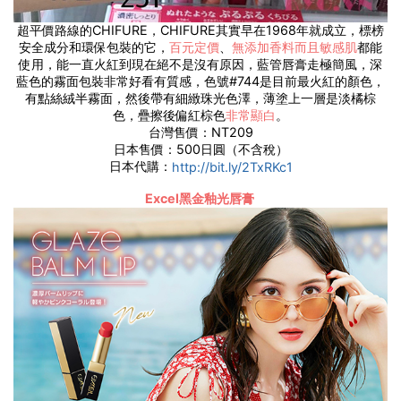
超平價路線的CHIFURE，CHIFURE其實早在1968年就成立，標榜
安全成分和環保包裝的它，
百元定價
、
無添加香料而且敏感肌
都能
使用，能一直火紅到現在絕不是沒有原因，藍管唇膏走極簡風，深
藍色的霧面包裝非常好看有質感，色號#744是目前最火紅的顏色，
有點絲絨半霧面，然後帶有細緻珠光色澤，薄塗上一層是淡橘棕
色，疊擦後偏紅棕色
非常顯白
。
台灣售價：NT209
日本售價：500日圓（不含稅）
日本代購：
http://bit.ly/2TxRKc1
Excel黑金釉光唇膏