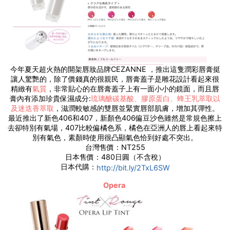
今年夏天超火熱的開架唇妝品牌CEZANNE ，推出這隻潤彩唇膏挺
讓人驚艷的，除了價錢真的很親民，唇膏蓋子是雕花設計看起來很
精緻有
氣質
，非常貼心的在唇膏蓋子上有一面小小的鏡面，而且唇
膏內有添加珍貴保濕成分:
琉璃醣碳基酸、膠原蛋白、蜂王乳萃取以
及迷迭香萃取
，滋潤較敏感的雙唇並緊實唇部肌膚，增加其彈性。
最近推出了新色406和407，新顏色406偏豆沙色雖然是常規色擦上
去卻特別有氣場，407比較偏橘色系，橘色在亞洲人的唇上看起來特
別有氣色，素顏時使用很凸顯氣色恰到好處不突出。
台灣售價：NT255
日本售價：480日圓（不含稅）
日本代購：
http://bit.ly/2TxL6SW
Opera