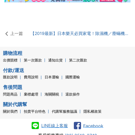
上一篇
【2019最新】日本樂天必買家電！除濕機／塵蟎機／烤麵包 通通榜上有名
購物流程
出價競標
第一次匯款
通知出貨
第二次匯款
付款/運送
匯款說明
費用說明
日本運輸
國際運輸
售後問題
問題商品
棄標處理
海關關税
退款操作
關於代購幫
關於我們
拍賣平台特色
代購幫服務協議
隱私權政策
LINE線上客服
Facebook