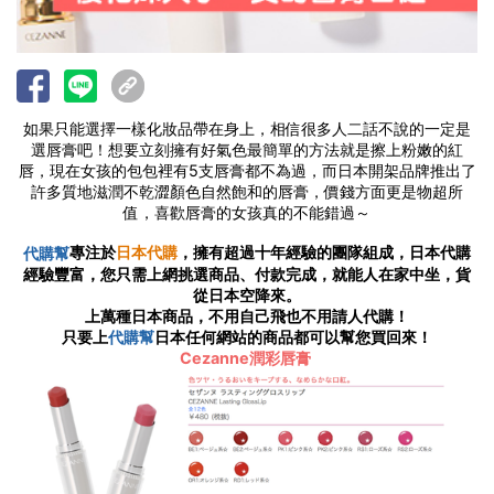
如果只能選擇一樣化妝品帶在身上，相信很多人二話不說的一定是
選唇膏吧！想要立刻擁有好氣色最簡單的方法就是擦上粉嫩的紅
唇，現在女孩的包包裡有5支唇膏都不為過，而日本開架品牌推出了
許多質地滋潤不乾澀顏色自然飽和的唇膏，價錢方面更是物超所
值，喜歡唇膏的女孩真的不能錯過～
專注於
日本代購
，擁有超過十年經驗的團隊組成，日本代購
代購幫
經驗豐富，您只需上網挑選商品、付款完成，就能人在家中坐，貨
從日本空降來。
上萬種日本商品，不用自己飛也不用請人代購！
只要上
日本任何網站的商品都可以幫您買回來！
代購幫
Cezanne潤彩唇膏