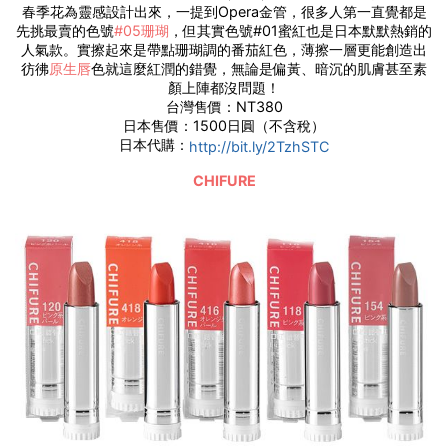
春季花為靈感設計出來，一提到Opera金管，很多人第一直覺都是
先挑最賣的色號
#05珊瑚
，但其實色號#01蜜紅也是日本默默熱銷的
人氣款。實擦起來是帶點珊瑚調的番茄紅色，薄擦一層更能創造出
彷彿
原生唇
色就這麼紅潤的錯覺，無論是偏黃、暗沉的肌膚甚至素
顏上陣都沒問題！
台灣售價：NT380
日本售價：1500日圓（不含稅）
日本代購：
http://bit.ly/2TzhSTC
CHIFURE