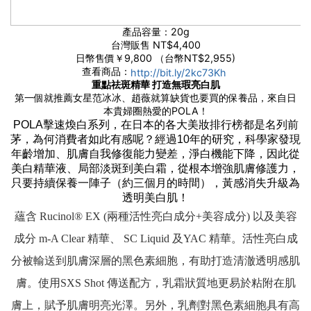
產品容量：20g
台灣販售 NT$4,400
日幣售價￥9,800 （台幣NT$2,955)
查看商品：
http://bit.ly/2kc73Kh
重點祛斑精華 打造無瑕亮白肌
第一個就推薦女星范冰冰、趙薇就算缺貨也要買的保養品，來自日
本貴婦圈熱愛的POLA！
POLA擊速煥白系列，在日本的各大美妝排行榜都是名列前
茅，為何消費者如此有感呢？經過10年的研究，科學家發現
年齡增加、肌膚自我修復能力變差，淨白機能下降，因此從
美白精華液、局部淡斑到美白霜，從根本增強肌膚修護力，
只要持續保養一陣子（約三個月的時間），黃感消失升級為
透明美白肌！
蘊含 Rucinol® EX (兩種活性亮白成分+美容成分) 以及美容
成分 m-A Clear 精華、 SC Liquid 及YAC 精華。活性亮白成
分被輸送到肌膚深層的黑色素細胞，有助打造清澈透明感肌
膚。使用SXS Shot 傳送配方，乳霜狀質地更易於粘附在肌
膚上，賦予肌膚明亮光澤。另外，乳劑對黑色素細胞具有高