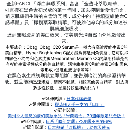
全新FANCL「淨白無瑕系列」富含「金盞花萃取精華」，
可直接在黑色素初形成的第一時間，加以抑制並慢慢消除，
還原肌膚初生時的白雪透亮感，成分中的「持續型維他命C
誘導體」及「橄欖葉萃取精華」可使維他命C的成分加速被
肌膚細胞吸收，
達到無暇透亮的美白效果，使美肌光澤自然而然地散發出
來。
主要成分：Obagi Obagi C20 Serum是一種含有高濃度維生素C的
美白精華。Hyper Brightening C配方能夠傳遞到角質層，它可以抑
制膚色不均勻和色素沈澱Mensoretam Merano CC的藥用精華是含
有W維生素活性成分的美白精華。活性維生素C和維生素E抑制黑色
素形成+促進血液循環等等！
在黑色素生成初期就立即阻斷，並告別暗沉的高保濕精華
液。並且能夠
迅速滲透，清爽不黏膩。相較其他美白精華，對皮膚
刺激性較低，是屬於較溫和的配方！
☍延伸閱讀：
日本代購教學
☍延伸閱讀：
櫻花妹人手一支的『口紅』
☍延伸閱讀：
美到令人窒息的夢幻美妝單品『米蘭粉盒』30週年限定紀念版！
☍延伸閱讀：
日系『臉部防曬』今夏曬不黑的秘密
☍延伸閱讀：
日本熱銷『吹風機』，給你天使光