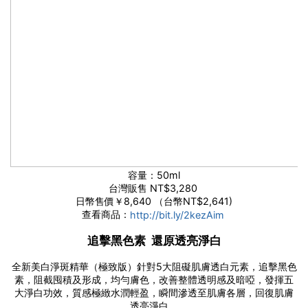
容量：50ml
台灣販售 NT$3,280
日幣售價￥8,640 （台幣NT$2,641)
查看商品：
http://bit.ly/2kezAim
追擊黑色素 還原透亮淨白
全新美白淨斑精華（極致版）針對5大阻礙肌膚透白元素，追擊黑色
素，阻截囤積及形成，均勻膚色，改善整體透明感及暗啞，發揮五
大淨白功效，質感極緻水潤輕盈，瞬間滲透至肌膚各層，回復肌膚
透亮淨白。