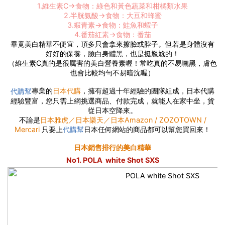
1.維生素C→食物：綠色和黃色蔬菜和柑橘類水果
2.半胱氨酸→食物：大豆和蜂蜜
3.蝦青素→食物：鮭魚和蝦子
4.番茄紅素→食物：番茄
畢竟美白精華不便宜，頂多只會拿來擦臉或脖子。但若是身體沒有
好好的保養，臉白身體黑，也是挺尷尬的！
（維生素C真的是很厲害的美白營養素喔！常吃真的不易曬黑，膚色
也會比較均勻不易暗沈喔）
專業的
日本代購
，擁有超過十年經驗的團隊組成，日本代購
代購幫
經驗豐富，您只需上網挑選商品、付款完成，就能人在家中坐，貨
從日本空降來。
不論是
日本雅虎／日本樂天／日本Amazon / ZOZOTOWN /
Mercari
只要上
日本任何網站的商品都可以幫您買回來！
代購幫
日本銷售排行的美白精華
No1. POLA white Shot SXS