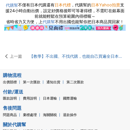
不僅有日本代購還有
日本代標
，代購幫的
日本Yahoo拍賣
支
代購幫
援24小時自動出價，設定好價格後即可等著得標，不需盯在銀幕面
前就能輕鬆在預算範圍內得標喔～
省時省力又方便，上
不用出國也能幫你把日本商品買回家！
代購幫
上一篇
【教學】不出國、不找代購，也能自己買遍全日本！代購幫簡單、快速、好上手～
購物流程
出價競標
第一次匯款
通知出貨
第二次匯款
付款/運送
匯款說明
費用說明
日本運輸
國際運輸
售後問題
問題商品
棄標處理
海關關税
退款操作
關於代購幫