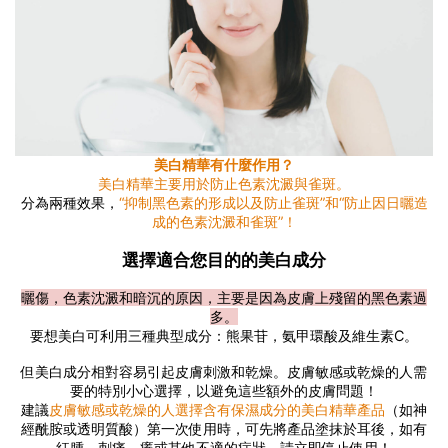
美白精華有什麼作用？
美白精華主要用於防止色素沈澱與雀斑。
分為兩種效果，
“抑制黑色素的形成以及防止雀斑”和“防止因日曬造
成的色素沈澱和雀斑”！
選擇適合您目的的美白成分
曬傷，色素沈澱和暗沉的原因，主要是因為皮膚上殘留的黑色素過
多。
要想美白可利用三種典型成分：熊果苷，氨甲環酸及維生素C。
但美白成分相對容易引起皮膚刺激和乾燥。皮膚敏感或乾燥的人需
要的特別小心選擇，以避免這些額外的皮膚問題！
建議
皮膚敏感或乾燥的人選擇含有保濕成分的美白精華產品
（如神
經酰胺或透明質酸）第一次使用時，可先將產品塗抹於耳後，如有
紅腫、刺痛、癢或其他不適的症狀，請立即停止使用！