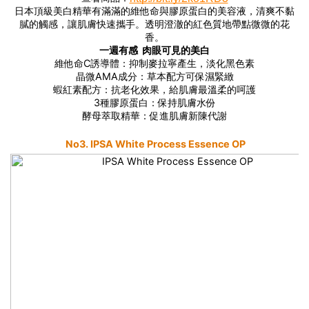
日本頂級美白精華有滿滿的維他命與膠原蛋白的美容液，清爽不黏
膩的觸感，讓肌膚快速攜手。透明澄澈的紅色質地帶點微微的花
香。
一週有感 肉眼可見的美白
維他命C誘導體：抑制麥拉寧產生，淡化黑色素
晶微AMA成分：草本配方可保濕緊緻
蝦紅素配方：抗老化效果，給肌膚最溫柔的呵護
3種膠原蛋白：保持肌膚水份
酵母萃取精華：促進肌膚新陳代謝
No3. IPSA White Process Essence OP