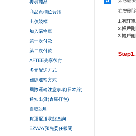
如您想要
搜尋商品
在您刪
商品頁欄位資訊
1.有訂
出價競標
2.帳戶
加入購物車
3.帳戶
第一次付款
第二次付款
Ste
AFTEE先享後付
多元配送方式
國際運輸方式
國際運輸注意事項(日本線)
通知出貨(倉庫打包)
自取說明
貨運配送狀態查詢
EZWAY預先委任報關