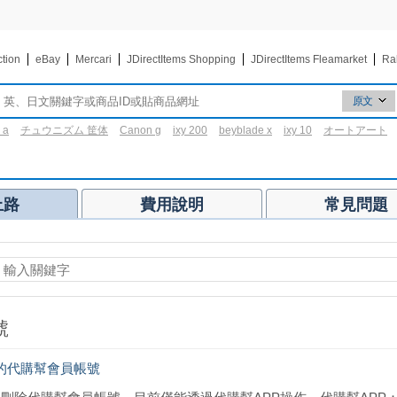
ction
eBay
Mercari
JDirectItems Shopping
JDirectItems Fleamarket
Ra
原文
原文
 a
チュウニズム 筐体
Canon g
ixy 200
beyblade x
ixy 10
オートアート
翻譯
3区
上路
費用說明
常見問題
號
的代購幫會員帳號