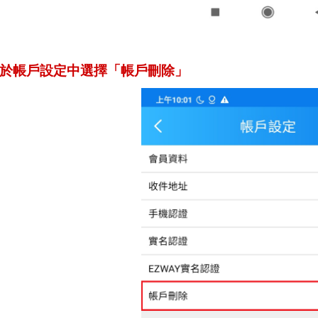
p2.於帳戶設定中選擇「帳戶刪除」