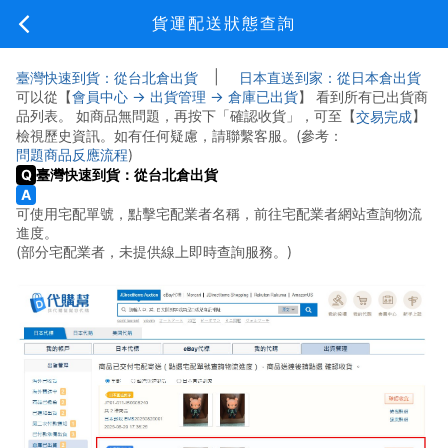
新手上路
貨運配送狀態查詢
|
臺灣快速到貨：從台北倉出貨
日本直送到家：從日本倉出貨
可以從【
】 看到所有已出貨商
會員中心 → 出貨管理 → 倉庫已出貨
品列表。 如商品無問題，再按下「確認收貨」，可至【
】
交易完成
新手上路
費用說明
常見問題
關於我們
檢視歷史資訊。如有任何疑慮，請聯繫客服。(參考：
)
問題商品反應流程
海外代購新手必讀指南
臺灣快速到貨：從台北倉出貨
代購流程說明
可使用宅配單號，點擊宅配業者名稱，前往宅配業者網站查詢物流
進度。
(部分宅配業者，未提供線上即時查詢服務。)
eBay代標說明
會員註冊
搜尋商品
商品頁欄位資訊