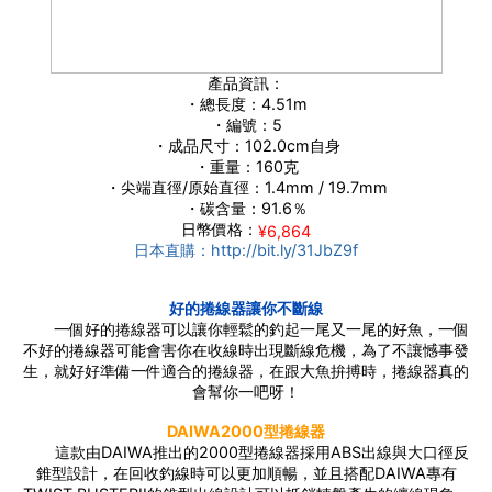
產品資訊：
・總長度：4.51m
・編號：5
・成品尺寸：102.0cm自身
・重量：160克
・尖端直徑/原始直徑：1.4mm / 19.7mm
・碳含量：91.6％
日幣價格：
¥6,864
日本直購：http://bit.ly/31JbZ9f
好的捲線器讓你不斷線
一個好的捲線器可以讓你輕鬆的釣起一尾又一尾的好魚，一個
不好的捲線器可能會害你在收線時出現斷線危機，為了不讓憾事發
生，就好好準備一件適合的捲線器，在跟大魚拚搏時，捲線器真的
會幫你一吧呀！
DAIWA2000型捲線器
這款由DAIWA推出的2000型捲線器採用ABS出線與大口徑反
錐型設計，在回收釣線時可以更加順暢，並且搭配DAIWA專有