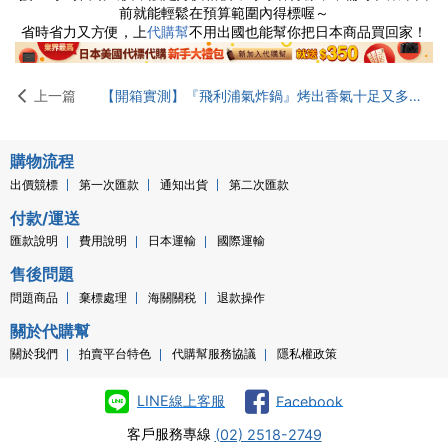
前就能輕鬆在預算範圍內得標喔～
省時省力又方便，上
不用出國也能幫你把日本商品買回家！
代購幫
上一篇
【開箱實測】『飛利浦氣炸鍋』烤出香氣十足又多汁的牛排，增肌減脂餐的最佳幫手
購物流程
出價競標
第一次匯款
通知出貨
第二次匯款
付款/運送
匯款說明
費用說明
日本運輸
國際運輸
售後問題
問題商品
棄標處理
海關關税
退款操作
關於代購幫
關於我們
拍賣平台特色
代購幫服務協議
隱私權政策
LINE線上客服
Facebook
客戶服務專線
(02) 2518-2749