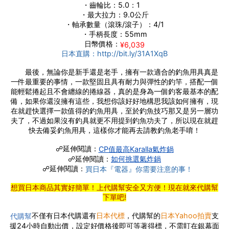
・齒輪比：5.0：1
・最大拉力：9.0公斤
・軸承數量（滾珠/滾子）：4/1
・手柄長度：55mm
日幣價格：
¥6,039
日本直購：http://bit.ly/31A1XqB
最後，無論你是新手還是老手，擁有一款適合的釣魚用具真是
一件最重要的事情，一款堅固且具有耐力與彈性的釣竿，搭配一個
能輕鬆捲起且不會纏線的捲線器，真的是身為一個釣客最基本的配
備，如果你還沒擁有這些，我想你該好好地構思我該如何擁有，現
在就趕快選擇一款值得的釣魚用具，至於釣魚技巧那又是另一層功
夫了，不過如果沒有釣具就更不用提到釣魚功夫了，所以現在就趕
快去備妥釣魚用具，這樣你才能再去請教釣魚老手唷！
☍延伸閱讀：
CP值最高Karalla氣炸鍋
☍延伸閱讀：
如何挑選氣炸鍋
☍延伸閱讀：
買日本『電器』你需要注意的事！
想買日本商品其實好簡單！上代購幫安全又方便！現在就來代購幫
下單吧!
不僅有日本代購還有
日本代標
，代購幫的
日本Yahoo拍賣
支
代購幫
援24小時自動出價，設定好價格後即可等著得標，不需盯在銀幕面