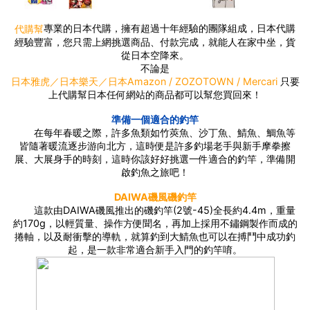
專業的日本代購，擁有超過十年經驗的團隊組成，日本代購
代購幫
經驗豐富，您只需上網挑選商品、付款完成，就能人在家中坐，貨
從日本空降來。
不論是
只要
日本雅虎／日本樂天／日本Amazon / ZOZOTOWN / Mercari
上代購幫日本任何網站的商品都可以幫您買回來！
準備一個適合的釣竿
在每年春暖之際，許多魚類如竹莢魚、沙丁魚、鯖魚、鯛魚等
皆隨著暖流逐步游向北方，這時便是許多釣場老手與新手摩拳擦
展、大展身手的時刻，這時你該好好挑選一件適合的釣竿，準備開
啟釣魚之旅吧！
DAIWA磯風磯釣竿
這款由DAIWA磯風推出的磯釣竿(2號-45)全長約4.4m，重量
約170g，以輕質量、操作方便聞名，再加上採用不鏽鋼製作而成的
捲軸，以及耐衝擊的導軌，就算釣到大鯖魚也可以在搏鬥中成功釣
起，是一款非常適合新手入門的釣竿唷。