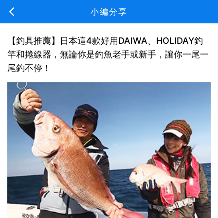
小編分享
【釣具推薦】日本這4款好用DAIWA、HOLIDAY釣
竿和捲線器，無論你是釣魚老手或新手，讓你一尾一
尾釣不停！