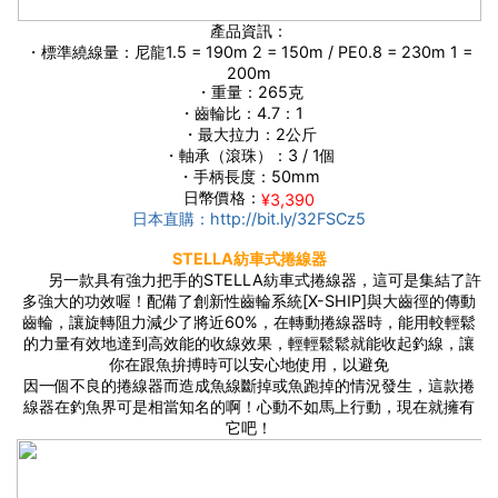
產品資訊：
・標準繞線量：尼龍1.5 = 190m 2 = 150m / PE0.8 = 230m 1 =
200m
・重量：265克
・齒輪比：4.7：1
・最大拉力：2公斤
・軸承（滾珠）：3 / 1個
・手柄長度：50mm
日幣價格：
¥3,390
日本直購：http://bit.ly/32FSCz5
STELLA紡車式捲線器
另一款具有強力把手的STELLA紡車式捲線器，這可是集結了許
多強大的功效喔！配備了創新性齒輪系統[X-SHIP]與大齒徑的傳動
齒輪，讓旋轉阻力減少了將近60%，在轉動捲線器時，能用較輕鬆
的力量有效地達到高效能的收線效果，輕輕鬆鬆就能收起釣線，讓
你在跟魚拚搏時可以安心地使用，以避免
因一個不良的捲線器而造成魚線斷掉或魚跑掉的情況發生，這款捲
線器在釣魚界可是相當知名的啊！心動不如馬上行動，現在就擁有
它吧！