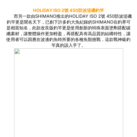
HOLIDAY ISO 2號 450防波堤磯釣竿
而另一款由SHIMANO推出的HOLIDAY ISO 2號 450防波堤磯
釣竿更是聞名天下，已創下許多釣大魚紀錄的SHIMANO在釣界可
是相當知名，此款改良版釣竿更是使用創新的特殊表面塗劑搭配碳
纖素材，讓整體操作更加輕盈，再搭配具有高品質的結構特性，讓
使用者可以因應在波邊釣魚時所要的各種魚類挑戰，這款戰神級釣
竿真的該入手了。