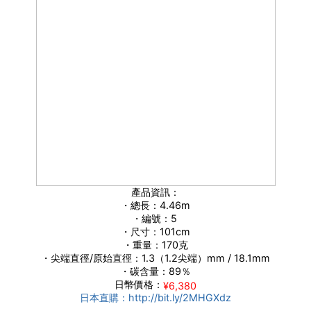
產品資訊：
・總長：4.46m
・編號：5
・尺寸：101cm
・重量：170克
・尖端直徑/原始直徑：1.3（1.2尖端）mm / 18.1mm
・碳含量：89％
日幣價格：
¥6,380
日本直購：http://bit.ly/2MHGXdz