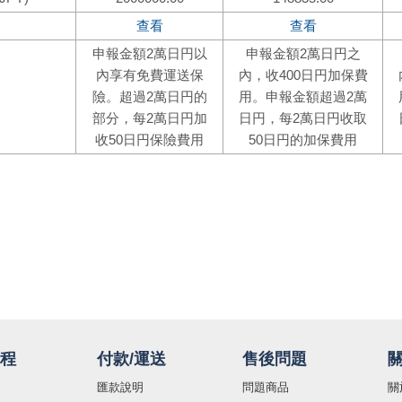
程
付款/運送
售後問題
匯款說明
問題商品
關