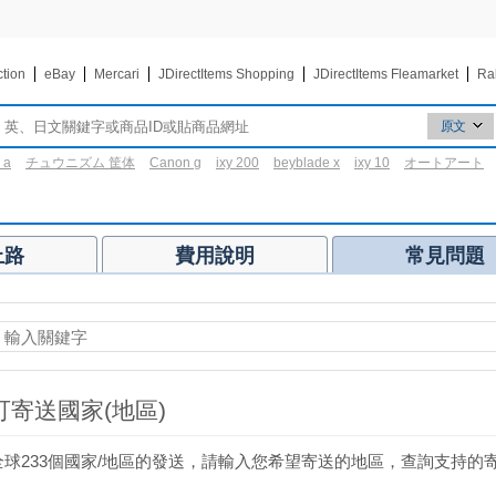
ction
eBay
Mercari
JDirectItems Shopping
JDirectItems Fleamarket
Ra
原文
原文
 a
チュウニズム 筐体
Canon g
ixy 200
beyblade x
ixy 10
オートアート
翻譯
3区
上路
費用說明
常見問題
寄送國家(地區)
球233個國家/地區的發送，請輸入您希望寄送的地區，查詢支持的