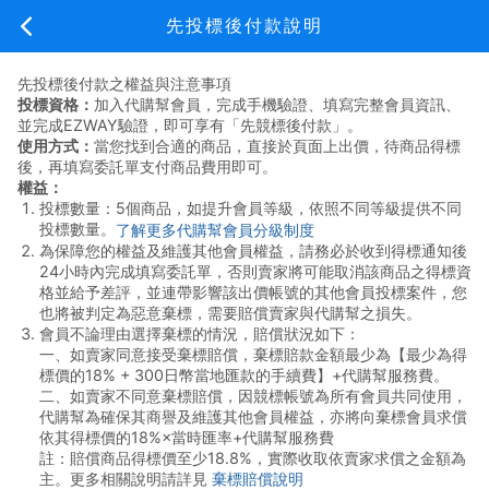
新手上路
先投標後付款說明
先投標後付款之權益與注意事項
投標資格：
加入代購幫會員，完成手機驗證、填寫完整會員資訊、
並完成EZWAY驗證，即可享有「先競標後付款」。
新手上路
費用說明
常見問題
關於我們
使用方式：
當您找到合適的商品，直接於頁面上出價，待商品得標
後，再填寫委託單支付商品費用即可。
日本代標/代購常見問題
權益：
投標數量：5個商品，如提升會員等級，依照不同等級提供不同
美國代購常見問題
投標數量。
了解更多代購幫會員分級制度
為保障您的權益及維護其他會員權益，請務必於收到得標通知後
24小時內完成填寫委託單，否則賣家將可能取消該商品之得標資
商品棄標與退貨
格並給予差評，並連帶影響該出價帳號的其他會員投標案件，您
也將被判定為惡意棄標，需要賠償賣家與代購幫之損失。
會員不論理由選擇棄標的情況，賠償狀況如下：
問與答服務說明
一、如賣家同意接受棄標賠償，棄標賠款金額最少為【最少為得
標價的18% + 300日幣當地匯款的手續費】+代購幫服務費。
問與答與議價規則
二、如賣家不同意棄標賠償，因競標帳號為所有會員共同使用，
代購幫為確保其商譽及維護其他會員權益，亦將向棄標會員求償
依其得標價的18%×當時匯率+代購幫服務費
日本賣家發貨寄送
註：賠償商品得標價至少18.8%，實際收取依賣家求償之金額為
主。更多相關說明請詳見
棄標賠償說明