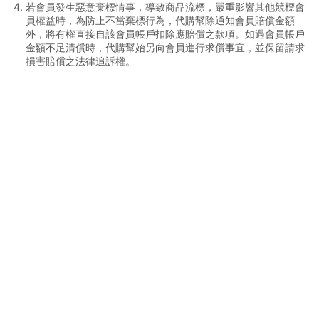
日本直送到家注意事項
若會員發生惡意棄標情事，導致商品流標，嚴重影響其他競標會
員權益時，為防止不當棄標行為，代購幫除通知會員賠償金額
外，將有權直接自該會員帳戶扣除應賠償之款項。如遇會員帳戶
商品包裝的材積調整與處理
金額不足清償時，代購幫始另向會員進行求償事宜，並保留請求
損害賠償之法律追訴權。
查詢支援的可寄送國家(地區)
海關稅率明細
禁止進口商品
電池類商品注意事項
酒精類產品說明
美國代購酒類運輸
美國代購禁止運輸商品
問題商品